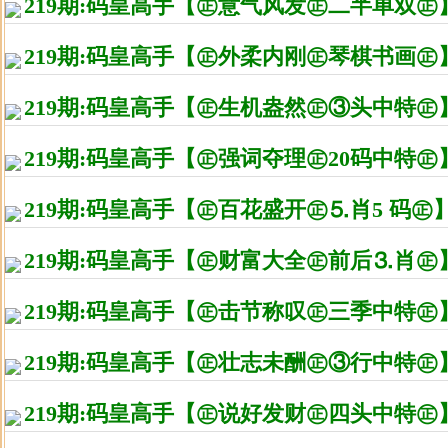
219期:码皇高手【㊣意气风发㊣二半单双㊣
219期:码皇高手【㊣外柔内刚㊣琴棋书画㊣
219期:码皇高手【㊣生机盎然㊣③头中特㊣
219期:码皇高手【㊣强词夺理㊣20码中特
219期:码皇高手【㊣百花盛开㊣⒌肖5 码㊣
219期:码皇高手【㊣财富大全㊣前后⒊肖㊣
219期:码皇高手【㊣击节称叹㊣三季中特㊣
219期:码皇高手【㊣壮志未酬㊣③行中特㊣
219期:码皇高手【㊣说好发财㊣四头中特㊣