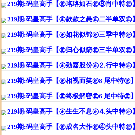
219期:码皇高手【㊣珞珞如石㊣⑧肖中特㊣
219期:码皇高手【㊣款款之愚㊣二半单双㊣
219期:码皇高手【㊣如花似锦㊣三季中特㊣
219期:码皇高手【㊣归心似箭㊣三半单双㊣
219期:码皇高手【㊣劲嘉股份㊣⒉行中特㊣
219期:码皇高手【㊣相视而笑㊣8 尾中特㊣
219期:码皇高手【㊣终极解密㊣6 尾中特㊣
219期:码皇高手【㊣生生不息㊣⒋头中特㊣
219期:码皇高手【㊣成名大作㊣④头中特㊣