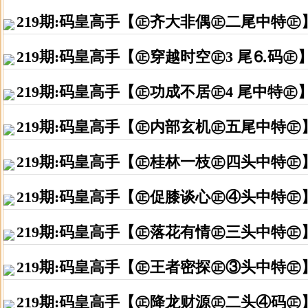
219期:码皇高手【㊣齐大非偶㊣二尾中特㊣
219期:码皇高手【㊣穿越时空㊣3 尾⒍码㊣
219期:码皇高手【㊣功成不居㊣4 尾中特㊣
219期:码皇高手【㊣内部玄机㊣五尾中特㊣
219期:码皇高手【㊣桂林一枝㊣四头中特㊣
219期:码皇高手【㊣促膝谈心㊣④头中特㊣
219期:码皇高手【㊣落花有情㊣三头中特㊣
219期:码皇高手【㊣王者密探㊣③头中特㊣
219期:码皇高手【㊣降龙财源㊣二头④码㊣