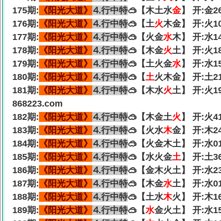
175期:
《阳光大道》
⒋行中特
🥽【木土水
金
】 开:金2
176期:
《阳光大道》
⒋行中特
🥽【土
火
木金】 开:火1
177期:
《阳光大道》
⒋行中特
🥽【火金
水
木】 开:水1
178期:
《阳光大道》
⒋行中特
🥽【木金
火
土】 开:火1
179期:
《阳光大道》
⒋行中特
🥽【土火金
水
】 开:水1
180期:
《阳光大道》
⒋行中特
🥽【
土
火木金】 开:土2
181期:
《阳光大道》
⒋行中特
🥽【木水
火
土】 开:火1
868223.com
182期:
《阳光大道》
⒋行中特
🥽【木金土
火
】 开:火4
183期:
《阳光大道》
⒋行中特
🥽【火水
木
金】 开:木2
184期:
《阳光大道》
⒋行中特
🥽【火金木土】 开:水0
185期:
《阳光大道》
⒋行中特
🥽【水火金
土
】 开:土3
186期:
《阳光大道》
⒋行中特
🥽【金木火土】 开:水2
187期:
《阳光大道》
⒋行中特
🥽【木金
水
土】 开:水0
188期:
《阳光大道》
⒋行中特
🥽【土水
木
火】 开:木1
189期:
《阳光大道》
⒋行中特
🥽【
水
金火土】 开:水1