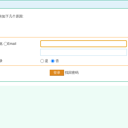
有如下几个原因:
户名
Email
录
是
否
找回密码