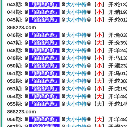
043期: 🥫
『踉踉跄跄』
🥫
大小中特
🥫【
小
】 开:蛇1
044期: 🥫
『踉踉跄跄』
🥫
大小中特
🥫【
小
】 开:猪1
045期: 🥫
『踉踉跄跄』
🥫
大小中特
🥫【
小
】 开:蛇0
868223.com
046期: 🥫
『踉踉跄跄』
🥫
大小中特
🥫【
小
】 开:兔0
047期: 🥫
『踉踉跄跄』
🥫
大小中特
🥫【
大
】 开:兔3
048期: 🥫
『踉踉跄跄』
🥫
大小中特
🥫【
小
】 开:羊2
049期: 🥫
『踉踉跄跄』
🥫
大小中特
🥫【
小
】 开:马1
050期: 🥫
『踉踉跄跄』
🥫
大小中特
🥫【
小
】 开:猴2
051期: 🥫
『踉踉跄跄』
🥫
大小中特
🥫【
小
】 开:马0
052期: 🥫
『踉踉跄跄』
🥫
大小中特
🥫【
大
】 开:蛇3
053期: 🥫
『踉踉跄跄』
🥫
大小中特
🥫【
小
】 开:龙1
054期: 🥫
『踉踉跄跄』
🥫
大小中特
🥫【
大
】 开:羊4
055期: 🥫
『踉踉跄跄』
🥫
大小中特
🥫【大】 开:蛇14错[
868223.com
056期: 🥫
『踉踉跄跄』
🥫
大小中特
🥫【
大
】 开:羊4