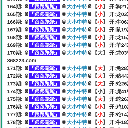
164期: 🥫
『踉踉跄跄』
🥫
大小中特
🥫【
小
】 开:狗2
165期: 🥫
『踉踉跄跄』
🥫
大小中特
🥫【
小
】 开:龙0
166期: 🥫
『踉踉跄跄』
🥫
大小中特
🥫【
小
】 开:牛0
167期: 🥫
『踉踉跄跄』
🥫
大小中特
🥫【
小
】 开:鼠1
168期: 🥫
『踉踉跄跄』
🥫
大小中特
🥫【
小
】 开:龙1
169期: 🥫
『踉踉跄跄』
🥫
大小中特
🥫【
小
】 开:羊2
170期: 🥫
『踉踉跄跄』
🥫
大小中特
🥫【大】 开:龙0
868223.com
171期: 🥫
『踉踉跄跄』
🥫
大小中特
🥫【
大
】 开:兔2
172期: 🥫
『踉踉跄跄』
🥫
大小中特
🥫【
大
】 开:猪4
173期: 🥫
『踉踉跄跄』
🥫
大小中特
🥫【
大
】 开:蛇2
174期: 🥫
『踉踉跄跄』
🥫
大小中特
🥫【小】 开:虎4
175期: 🥫
『踉踉跄跄』
🥫
大小中特
🥫【
大
】 开:蛇2
176期: 🥫
『踉踉跄跄』
🥫
大小中特
🥫【
小
】 开:鸡1
177期: 🥫
『踉踉跄跄』
🥫
大小中特
🥫【
小
】 开:蛇1
178期: 🥫
『踉踉跄跄』
🥫
大小中特
🥫【
小
】 开:牛1