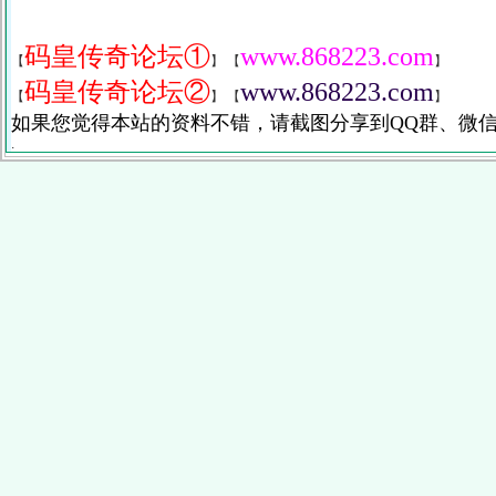
码皇传奇论坛①
www.868223.com
【
】 【
】
码皇传奇论坛②
www.868223.com
【
】 【
】
如果您觉得本站的资料不错，请截图分享到QQ群、微
.