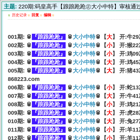
主题:
220期:码皇高手【踉踉跄跄㊣大小中特】审核通
u
历史记录
u
回复
u
编辑
u
001期: 🥫
『踉踉跄跄』
🥫
大小中特
🥫【
大
】 开:牛2
002期: 🥫
『踉踉跄跄』
🥫
大小中特
🥫【
小
】 开:猴2
003期: 🥫
『踉踉跄跄』
🥫
大小中特
🥫【
小
】 开:鸡0
004期: 🥫
『踉踉跄跄』
🥫
大小中特
🥫【
大
】 开:鸡4
005期: 🥫
『踉踉跄跄』
🥫
大小中特
🥫【
大
】 开:猪4
868223.com
006期: 🥫
『踉踉跄跄』
🥫
大小中特
🥫【
小
】 开:蛇1
007期: 🥫
『踉踉跄跄』
🥫
大小中特
🥫【
大
】 开:牛4
008期: 🥫
『踉踉跄跄』
🥫
大小中特
🥫【
小
】 开:鸡2
009期: 🥫
『踉踉跄跄』
🥫
大小中特
🥫【
大
】 开:虎2
010期: 🥫
『踉踉跄跄』
🥫
大小中特
🥫【
大
】 开:兔2
011期: 🥫
『踉踉跄跄』
🥫
大小中特
🥫【
小
】 开:羊1
012期: 🥫
『踉踉跄跄』
🥫
大小中特
🥫【
小
】 开:羊1